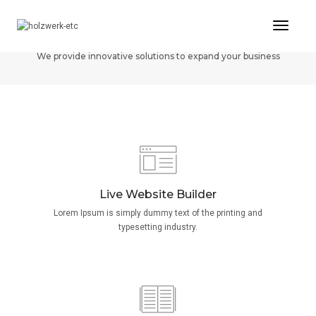
Toggl
Center alignment
Naviga
We provide innovative solutions to expand your business
Live Website Builder
Lorem Ipsum is simply dummy text of the printing and
typesetting industry.