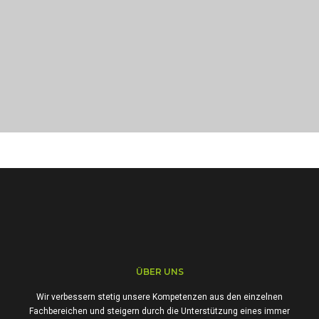
PORTFOLIO TITLE 34
WEB AND PHOTOGRAPHY
PORTFOLIO TITLE 33
IDENTITY AND LOGO
ÜBER UNS
Wir verbessern stetig unsere Kompetenzen aus den einzelnen
Fachbereichen und steigern durch die Unterstützung eines immer