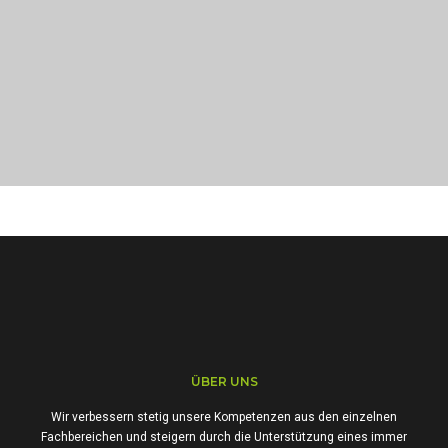
PORTFOLIO TITLE 23
BRANDING AND IDENTITY
PORTFOLIO TITLE 22
BRANDING AND IDENTITY
ÜBER UNS
Wir verbessern stetig unsere Kompetenzen aus den einzelnen
Fachbereichen und steigern durch die Unterstützung eines immer