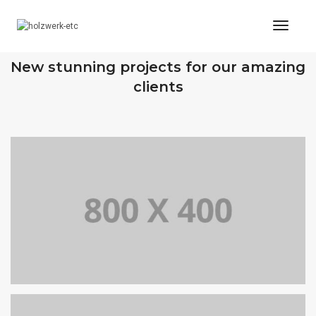
Toggl
Naviga
OUR RECENT WORKS
New stunning projects for our amazing
clients