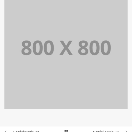
BRANDING AND BROCHURE
PORTFOLIO TITLE 34
WEB AND PHOTOGRAPHY