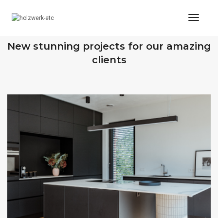
Toggl
Naviga
OUR RECENT WORKS
New stunning projects for our amazing
clients