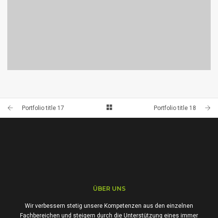
PORTFOLIO TITLE 20
PORTFOLIO MULTIPLE CAROUSEL
Portfolio title 17
Portfolio title 18
ÜBER UNS
Wir verbessern stetig unsere Kompetenzen aus den einzelnen
Fachbereichen und steigern durch die Unterstützung eines immer