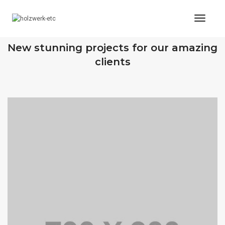
Toggl
Naviga
OUR RECENT WORKS
New stunning projects for our amazing
clients