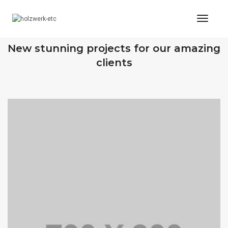
Toggl
Naviga
OUR RECENT WORKS
New stunning projects for our amazing
clients