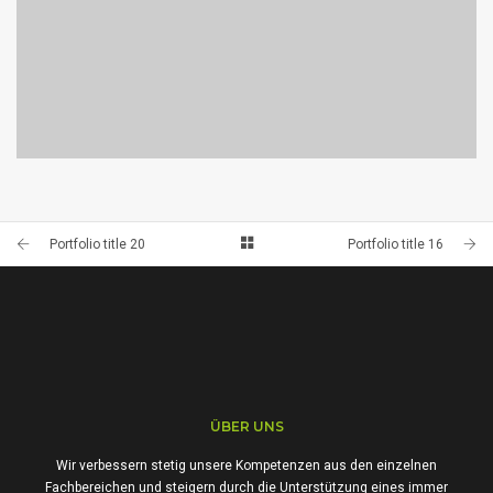
PORTFOLIO TITLE 20
PORTFOLIO MULTIPLE CAROUSEL
Portfolio title 20
Portfolio title 16
ÜBER UNS
Wir verbessern stetig unsere Kompetenzen aus den einzelnen
Fachbereichen und steigern durch die Unterstützung eines immer