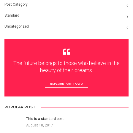
Post Category
6
Standard
9
Uncategorized
6
The future belongs to those who believe in the
beauty of their dreams.
EXPLORE PORTFOLIO
POPULAR POST
This is a standard post…
August 18, 2017