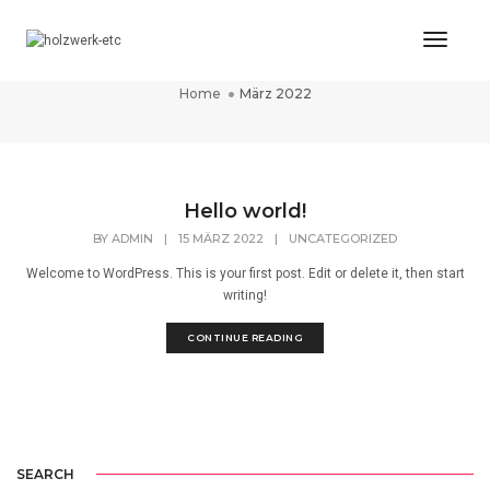
Toggl
März 2022
Naviga
Home
März 2022
Hello world!
BY
ADMIN
|
15 MÄRZ 2022
|
UNCATEGORIZED
Welcome to WordPress. This is your first post. Edit or delete it, then start
writing!
CONTINUE READING
SEARCH